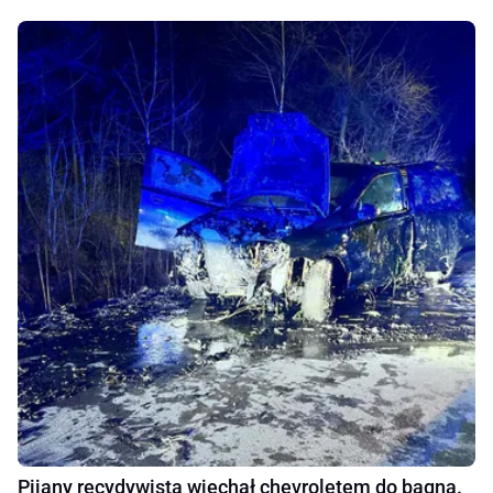
Pijany recydywista wjechał chevroletem do bagna.