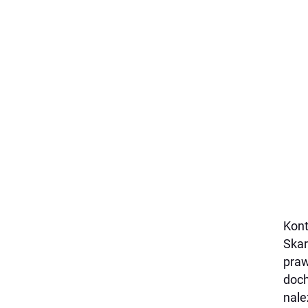
Kont
Skar
praw
doch
nale