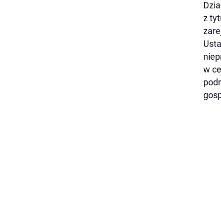
Dzia
z ty
zare
Usta
niep
w ce
podm
gosp