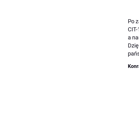
Po z
CIT-
a na
Dzię
pańs
Konr