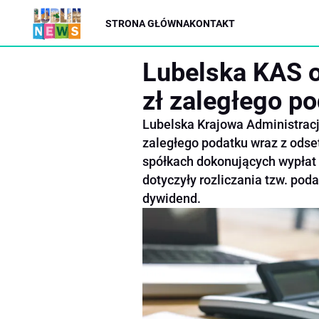
STRONA GŁÓWNA
KONTAKT
Lubelska KAS o
zł zaległego p
Lubelska Krajowa Administracj
zaległego podatku wraz z ods
spółkach dokonujących wypłat 
dotyczyły rozliczania tzw. pod
dywidend.