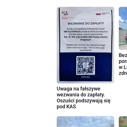
Bez
por
w L
zdr
Uwaga na fałszywe
wezwania do zapłaty.
Oszuści podszywają się
pod KAS