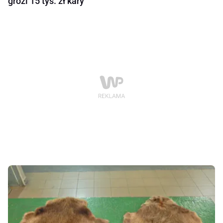
grozi 15 tys. zł kary