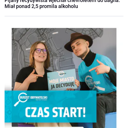
Pijany recydywista wjechał chevroletem do bagna.
Miał ponad 2,5 promila alkoholu