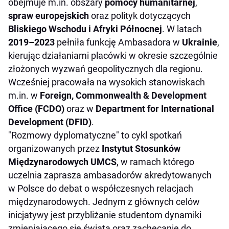
obejmuje m.in. obszary
pomocy humanitarnej
,
spraw europejskich
oraz polityk dotyczących
Bliskiego Wschodu i Afryki Północnej
. W latach
2019–2023
pełniła funkcję Ambasadora w
Ukrainie
,
kierując działaniami placówki w okresie szczególnie
złożonych wyzwań geopolitycznych dla regionu.
Wcześniej pracowała na wysokich stanowiskach
m.in. w
Foreign, Commonwealth & Development
Office (FCDO)
oraz w
Department for International
Development (DFID)
.
"Rozmowy dyplomatyczne" to cykl spotkań
organizowanych przez
Instytut Stosunków
Międzynarodowych UMCS
, w ramach którego
uczelnia zaprasza ambasadorów akredytowanych
w Polsce do debat o współczesnych relacjach
międzynarodowych. Jednym z głównych celów
inicjatywy jest przybliżanie studentom dynamiki
zmieniającego się świata oraz zachęcanie do