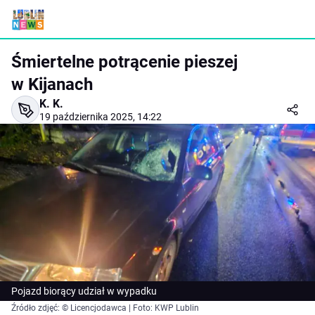
Śmiertelne potrącenie pieszej
w Kijanach
K. K.
19 października 2025, 14:22
Pojazd biorący udział w wypadku
Źródło zdjęć: © Licencjodawca | Foto: KWP Lublin