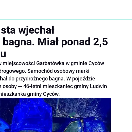
ista wjechał
 bagna. Miał ponad 2,5
lu
 w miejscowości Garbatówka w gminie Cyców
a drogowego. Samochód osobowy marki
echał do przydrożnego bagna. W pojeździe
e osoby — 46-letni mieszkaniec gminy Ludwin
, mieszkanka gminy Cyców.