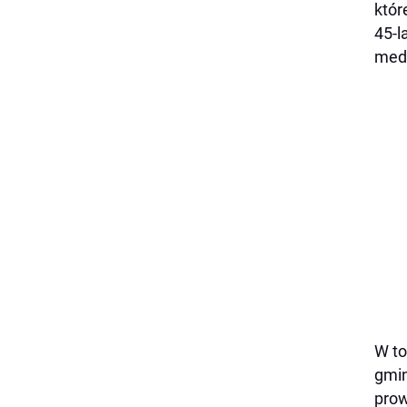
któr
45-l
medy
W to
gmin
prow