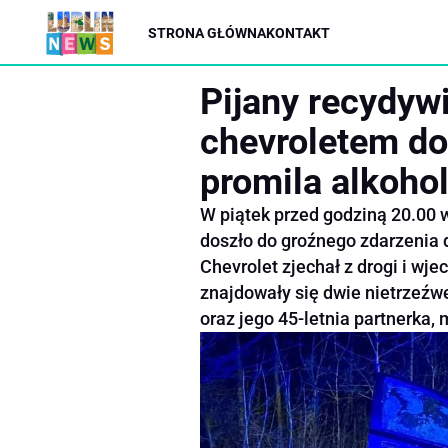
STRONA GŁÓWNA
KONTAKT
Pijany recydyw
chevroletem do
promila alkoho
W piątek przed godziną 20.00
doszło do groźnego zdarzeni
Chevrolet zjechał z drogi i wj
znajdowały się dwie nietrzeźw
oraz jego 45-letnia partnerka