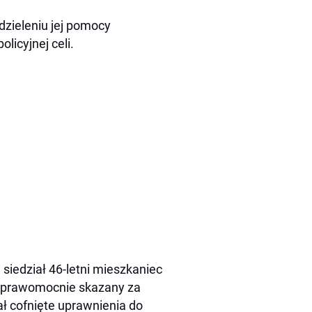
dzieleniu jej pomocy
licyjnej celi.
ą siedział 46-letni mieszkaniec
j prawomocnie skazany za
ł cofnięte uprawnienia do