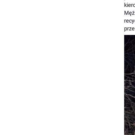
kier
Mężc
recy
prze