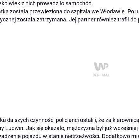
ekolwiek z nich prowadziło samochód.
atka została przewieziona do szpitala we Włodawie. Po u
cznej została zatrzymana. Jej partner również trafił do po
ku dalszych czynności policjanci ustalili, że za kierownic
y Ludwin. Jak się okazało, mężczyzna był już wcześnie
adzenie pojazdu w stanie nietrzeźwości. Dodatkowo mia