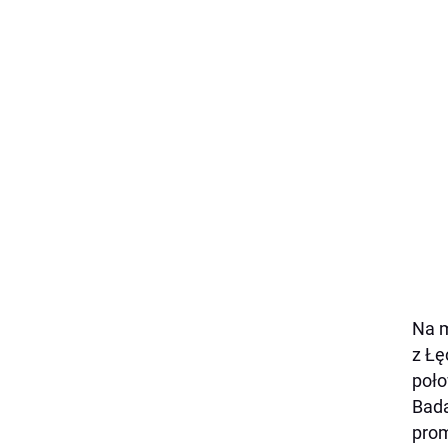
Na m
z Łę
poło
Bada
prom